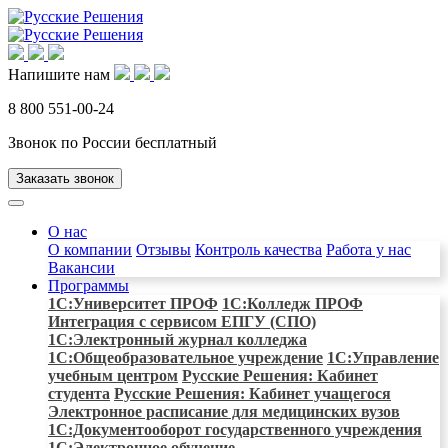
Напишите нам
8 800 551-00-24
Звонок по России бесплатный
Заказать звонок
О нас
О компании
Отзывы
Контроль качества
Работа у нас
Вакансии
Программы
1С:Университет ПРОФ
1С:Колледж ПРОФ
Интеграция с сервисом ЕПГУ (СПО)
1С:Электронный журнал колледжа
1С:Общеобразовательное учреждение
1C:Управление
учебным центром
Русские Решения: Кабинет
студента
Русские Решения: Кабинет учащегося
Электронное расписание для медицинских вузов
1С:Документооборот государственного учреждения
1С:Электронное обучение