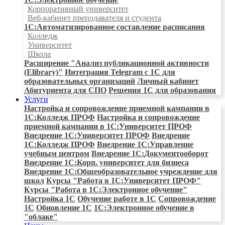
Корпоративный университет
Веб-кабинет преподавателя и студента
1С:Автоматизированное составление расписания
Колледж
Университет
Школа
Расширение "Анализ публикационной активности
(Elibrary)"
Интеграция Telegram с 1С для
образовательных организаций
Личный кабинет
Абитуриента для СПО
Решения 1С для образования
Услуги
Настройка и сопровождение приемной кампании в
1С:Колледж ПРОФ
Настройка и сопровождение
приемной кампании в 1С:Университет ПРОФ
Внедрение 1С:Университет ПРОФ
Внедрение
1С:Колледж ПРОФ
Внедрение 1С:Управление
учебным центром
Внедрение 1С:Документооборот
Внедрение 1С:Корп. университет для бизнеса
Внедрение 1С:Общеобразовательное учреждение для
школ
Курсы "Работа в 1С:Университет ПРОФ"
Курсы "Работа в 1С:Электронное обучение"
Настройка 1С
Обучение работе в 1С
Сопровождение
1С
Обновление 1С
1С:Электронное обучение в
"облаке"