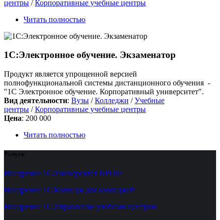
центры
/
Корпоративные учебные центры
Читать полностью
1C:Электронное обучение. Экзаменатор
Продукт является упрощенной версией
полнофункциональной системы дистанционного обучения -
"1С Электронное обучение. Корпоративный университет".
Вид деятельности
:
Вузы
/
Колледжи
/
Учебные
центры
/
Корпоративные учебные центры
Цена
:
200 000
Читать полностью
Услуги
Внедрение 1С:Университет ПРОФ
Внедрение 1С:Колледж для колледжей
Внедрение 1С:Управление учебным центром