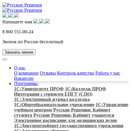
Напишите нам
8 800 551-00-24
Звонок по России бесплатный
Заказать звонок
О нас
О компании
Отзывы
Контроль качества
Работа у нас
Вакансии
Программы
1С:Университет ПРОФ
1С:Колледж ПРОФ
Интеграция с сервисом ЕПГУ (СПО)
1С:Электронный журнал колледжа
1С:Общеобразовательное учреждение
1C:Управление
учебным центром
Русские Решения: Кабинет
студента
Русские Решения: Кабинет учащегося
Электронное расписание для медицинских вузов
1С:Документооборот государственного учреждения
1С:Электронное обучение