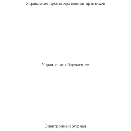
Управление производственной практикой
Учет и управление жилым фондом
Управление проживанием
Учет расчетов за проживание
Управление общежитием
Резервирование, снятие с резерва комнат
Работа в привычной форме аналогичной бумажному классному
журналу
Автоматическое заполнение на основе расписания
Учет опозданий и посещаемости занятий
Электронный журнал
Мобильная версия электронного журнала