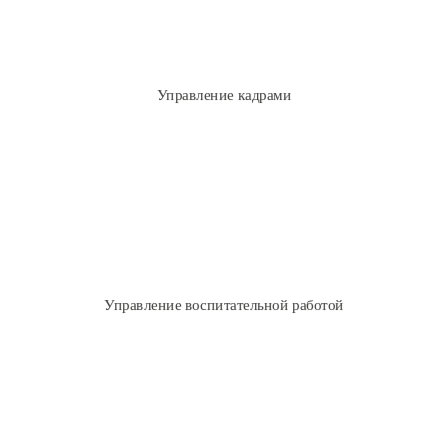
Учет сотрудников и анализ кадрового обеспечения
Приказы на прием, перемещение и увольнение
Интеграция с "1С:Зарплата и управление персоналом 8" и
Управление кадрами
другими программами
Формирование приказов о поощрениях и наказаниях студентов
Управление досугом студентов
Управление воспитательной работой