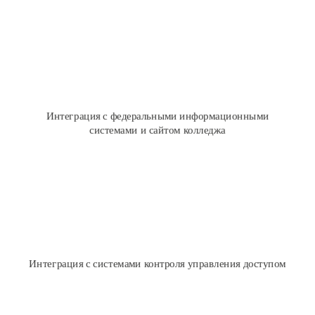
Интеграция с сайтом
Интеграция с ФИС "Контингент", ФИС "ГИА и приема", ФРДО
Загрузка учебных планов из GosInsp (г. Шахты)
Интеграция с федеральными информационными
системами и сайтом колледжа
Интеграция со СКУД
Интеграция с системами контроля управления доступом