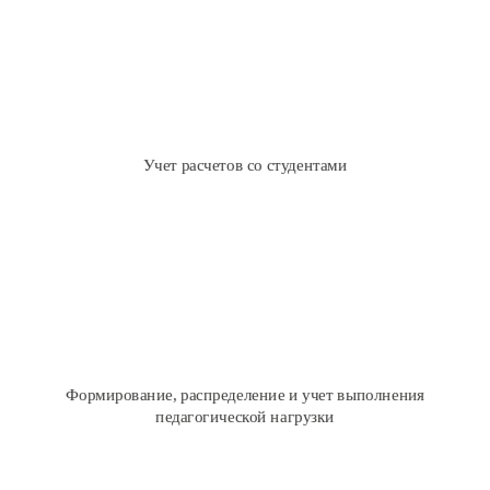
Расчеты за платное обучение
Расчет и учет стипендий и материальной помощи
И другое
Учет расчетов со студентами
Планирование учебного процесса и распределение нагрузки
Учет фактического выполнения учебной нагрузки
Планирование календарного графика обучения группы
Формирование, распределение и учет выполнения
И другое
педагогической нагрузки