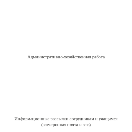
Планирование и учет работы административно-хозяйственного
отдела
Заявки от сотрудников
Задания сотрудникам
Административно-хозяйственная работа
Контроль исполнения
Рассылки по электронной почте и sms
Информационные рассылки сотрудникам и учащимся
(электронная почта и sms)