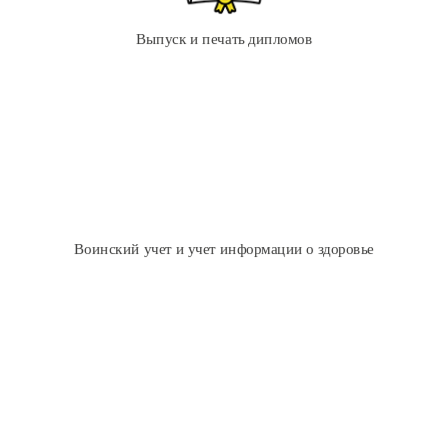
Формирование дипломов, приложений к диплому,
академических справок
Выпуск и печать дипломов
Выгрузка в ФИС ФРДО и другое
Учет военнообязанных по военкоматам
Подготовка различных списков
Печать отчета для военкомата
Воинский учет и учет информации о здоровье
Организация производственных практик