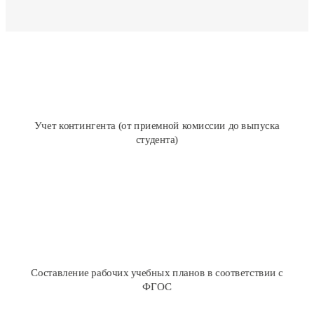
Приемная кампания
Личный кабинет абитуриента
Оперативный учет движения контингента
Учет контингента (от приемной комиссии до выпуска
И другое
студента)
Работа с государственными стандартами и учебными планами
Хранение основных параметров государственных стандартов
Подготовка, хранение и печать рабочих учебных планов
Составление рабочих учебных планов в соответствии с
ФГОС