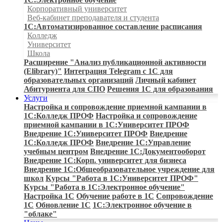
Корпоративный университет
Веб-кабинет преподавателя и студента
1С:Автоматизированное составление расписания
Колледж
Университет
Школа
Расширение "Анализ публикационной активности
(Elibrary)"
Интеграция Telegram с 1С для
образовательных организаций
Личный кабинет
Абитуриента для СПО
Решения 1С для образования
Услуги
Настройка и сопровождение приемной кампании в
1С:Колледж ПРОФ
Настройка и сопровождение
приемной кампании в 1С:Университет ПРОФ
Внедрение 1С:Университет ПРОФ
Внедрение
1С:Колледж ПРОФ
Внедрение 1С:Управление
учебным центром
Внедрение 1С:Документооборот
Внедрение 1С:Корп. университет для бизнеса
Внедрение 1С:Общеобразовательное учреждение для
школ
Курсы "Работа в 1С:Университет ПРОФ"
Курсы "Работа в 1С:Электронное обучение"
Настройка 1С
Обучение работе в 1С
Сопровождение
1С
Обновление 1С
1С:Электронное обучение в
"облаке"