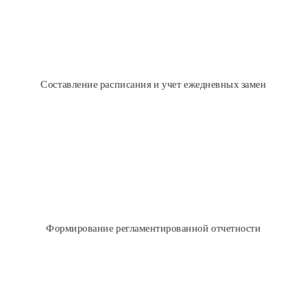
Ввод и хранение возможностей преподавателей вести занятия в
заданное время
Формирование шаблона расписания, ежедневного расписания
автоматически или вручную
Составление расписания и учет ежедневных замен
Рассылка ежедневного расписания
Анализ контингента и формирование отчетности (списки,
статистика)
Формирование регламентированной отчетности