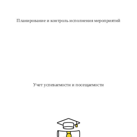
Планирование мероприятий, учет результатов
План-фактный анализ
Формирование рейтингов групп и студентов
Планирование и контроль исполнения мероприятий
Учет и анализ
Импорт на сайт колледжа
В 1С Колледж студенты получают доступ в информационный
киоск
Учет успеваемости и посещаемости
Информирование заинтересованных лиц посредством
электронной, почтовой и sms-рассылки
Утверждение тем выпускных квалификационных работ
Формирование ГЭК