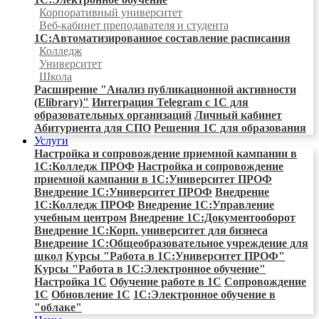
Корпоративный университет
Веб-кабинет преподавателя и студента
1С:Автоматизированное составление расписания
Колледж
Университет
Школа
Расширение "Анализ публикационной активности
(Elibrary)"
Интеграция Telegram с 1С для
образовательных организаций
Личный кабинет
Абитуриента для СПО
Решения 1С для образования
Услуги
Настройка и сопровождение приемной кампании в
1С:Колледж ПРОФ
Настройка и сопровождение
приемной кампании в 1С:Университет ПРОФ
Внедрение 1С:Университет ПРОФ
Внедрение
1С:Колледж ПРОФ
Внедрение 1С:Управление
учебным центром
Внедрение 1С:Документооборот
Внедрение 1С:Корп. университет для бизнеса
Внедрение 1С:Общеобразовательное учреждение для
школ
Курсы "Работа в 1С:Университет ПРОФ"
Курсы "Работа в 1С:Электронное обучение"
Настройка 1С
Обучение работе в 1С
Сопровождение
1С
Обновление 1С
1С:Электронное обучение в
"облаке"