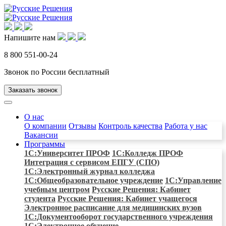
Напишите нам
8 800 551-00-24
Звонок по России бесплатный
Заказать звонок
О нас
О компании
Отзывы
Контроль качества
Работа у нас
Вакансии
Программы
1С:Университет ПРОФ
1С:Колледж ПРОФ
Интеграция с сервисом ЕПГУ (СПО)
1С:Электронный журнал колледжа
1С:Общеобразовательное учреждение
1C:Управление
учебным центром
Русские Решения: Кабинет
студента
Русские Решения: Кабинет учащегося
Электронное расписание для медицинских вузов
1С:Документооборот государственного учреждения
1С:Электронное обучение