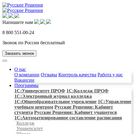
Напишите нам
8 800 551-00-24
Звонок по России бесплатный
Заказать звонок
О нас
О компании
Отзывы
Контроль качества
Работа у нас
Вакансии
Программы
1С:Университет ПРОФ
1С:Колледж ПРОФ
1С:Электронный журнал колледжа
1С:Общеобразовательное учреждение
1C:Управление
учебным центром
Русские Решения: Кабинет
студента
Русские Решения: Кабинет учащегося
1С:Автоматизированное составление расписания
Колледж
Университет
Школа