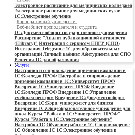
Электронное расписание для медицинских колледжей
Электронное расписание для медицинских вузов
1С:Электронное обучение
Корпоративный университет
Веб-кабинет преподавателя и студента
1С:Документооборот государственного учреждения
Расширение "Анализ публикационной активности
(Elibrary)"
Интеграция с сервисом ЕПГУ (СПО)
Интеграция Telegram с 1С для образовательных
организаций
Личный кабинет Абитуриента для СПО
Решения 1С для образования
Услуги
Настройка и сопровождение приемной кампании в
1С:Колледж ПРОФ
Настройка и сопровождение
приемной кампании в 1С:Университет ПРОФ
Внедрение 1С:Университет ПРОФ
Внедрение
1С:Колледж ПРОФ
Внедрение 1С:Управление
учебным центром
Внедрение 1С:Документооборот
Внедрение 1С:Корп. университет для бизнеса
Внедрение 1С:Общеобразовательное учреждение для
школ
Курсы "Работа в 1С:Университет ПРОФ"
Курсы "Работа в 1С:Электронное обучение"
Настройка 1С
Обучение работе в 1С
Сопровождение
1С
Обновление 1С
1С:Электронное обучение в