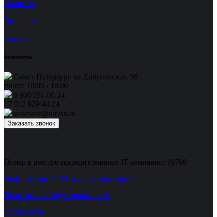
Написать
Позвонить
Услуги
Контакты
Санкт-Петербург, ул.Дибуновская, 50
пн-пт: 10:00 - 18:00
8 800 551-00-24
+7 812 929-44-24
welcome@ruresh.ru
Заказать звонок
Номер в реестре аккредитованных IT-компаний: 19798
Информация об ИТ-аккредитованном лице
Политика конфиденциальности
Карта сайта