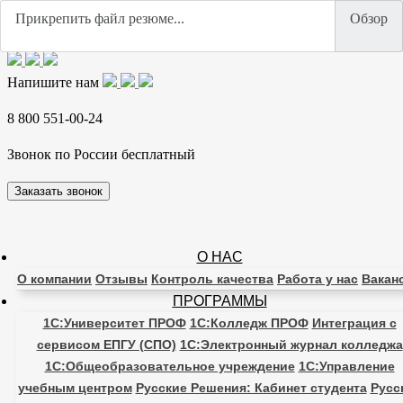
Напишите нам
8 800 551-00-24
Звонок по России бесплатный
Заказать звонок
О НАС
О компании
Отзывы
Контроль качества
Работа у нас
Вакан
ПРОГРАММЫ
1С:Университет ПРОФ
1С:Колледж ПРОФ
Интеграция с
сервисом ЕПГУ (СПО)
1С:Электронный журнал колледжа
1С:Общеобразовательное учреждение
1C:Управление
учебным центром
Русские Решения: Кабинет студента
Русс