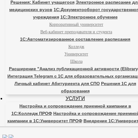
Решения: Кабинет учащегося
Электронное расписание дл
медицинских вузов
1С:Документооборот государственно
учреждения
1С:Электронное обучение
Корпоративный университет
Веб-кабинет преподавателя и студента
1С:Автоматизированное составление расписания
Колледж
Университет
Школа
Расширение "Анализ публикационной активности (Elibrary
Интеграция Telegram с 1С для образовательных организа
Личный кабинет Абитуриента для СПО
Решения 1С для
образования
УСЛУГИ
Настройка и сопровождение приемной кампании в
1С:Колледж ПРОФ
Настройка и сопровождение приемно
кампании в 1С:Университет ПРОФ
Внедрение 1С:Универси
ПРОФ
Внедрение 1С:Колледж ПРОФ
Внедрение 1С:Управле
учебным центром
Внедрение 1С:Документооборот
Внедре