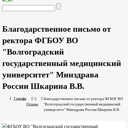
1С:Корп. университет для бизнеса
Внедрение
1С:Общеобразовательное учреждение для школ
Курсы
"Работа в 1С:Университет ПРОФ"
Курсы "Работа в
1С:Электронное обучение"
Настройка 1С
Обучение работе
Благодарственное письмо от
1С
Сопровождение 1С
Обновление 1С
1С:Электронное
ректора ФГБОУ ВО
обучение в "облаке"
ЦЕНЫ
"Волгоградский
1C для образования
Дополнительные лицензии 1С
ИТС/
Активация обновлений
государственный медицинский
ОТЗЫВЫ
университет" Минздрава
НАШ ОПЫТ
ИНФО-ЦЕНТР
России Шкарина В.В.
Новости
Статьи
Видеоматериалы
КОНТАКТЫ
Главная
Благодарственное письмо от ректора ФГБОУ ВО
"Волгоградский государственный медицинский
Отзывы
университет" Минздрава России Шкарина В.В.