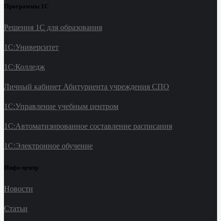
Программы 1С
Решения 1С для образования
1С:Университет
1С:Колледж
Личный кабинет Абитуриента учреждения СПО
1С:Управление учебным центром
1С:Автоматизированное составление расписания
1С:Электронное обучение
Инфо-центр
Новости
Статьи